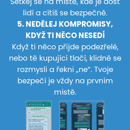
Setkej se na místě, kde je dost
lidí a cítíš se bezpečně.
5. NEDĚLEJ KOMPROMISY,
KDYŽ TI NĚCO NESEDÍ
Když ti něco přijde podezřelé,
nebo tě kupující tlačí, klidně se
rozmysli a řekni „ne“. Tvoje
bezpečí je vždy na prvním
místě.