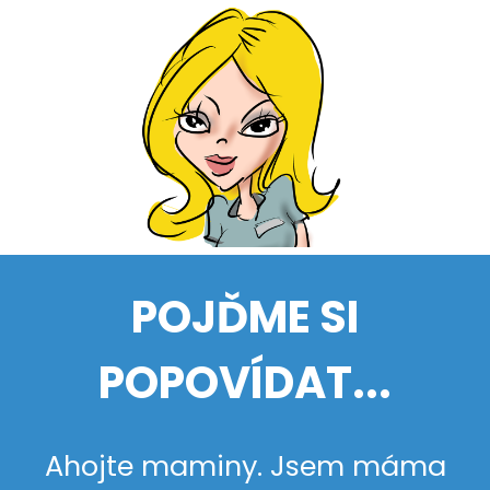
POJĎME SI
POPOVÍDAT...
Ahojte maminy. Jsem máma